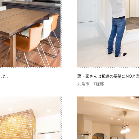
した。
栗・家さんは私達の要望にNOと
丸亀市 T様邸