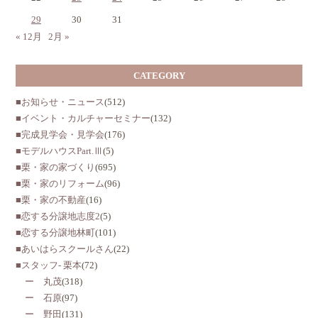
29
30
31
« 12月
2月 »
CATEGORY
■お知らせ・ニュース
(512)
■イベント・カルチャーセミナー
(132)
■完成見学会・見学会
(176)
■モデルハウスPart.Ⅲ
(5)
■栗・家の家づくり
(695)
■栗・家のリフォーム
(96)
■栗・家の不動産
(16)
■恋する分譲地志度2
(5)
■恋する分譲地林町
(101)
■あいはらスクールさん
(22)
■スタッフ- 栗本
(72)
ー 丸茂
(318)
ー 石原
(97)
ー 野田
(131)