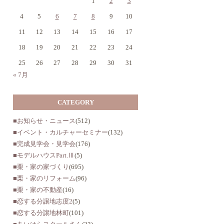
1
2
3
4
5
6
7
8
9
10
11
12
13
14
15
16
17
18
19
20
21
22
23
24
25
26
27
28
29
30
31
« 7月
CATEGORY
■お知らせ・ニュース
(512)
■イベント・カルチャーセミナー
(132)
■完成見学会・見学会
(176)
■モデルハウスPart.Ⅲ
(5)
■栗・家の家づくり
(695)
■栗・家のリフォーム
(96)
■栗・家の不動産
(16)
■恋する分譲地志度2
(5)
■恋する分譲地林町
(101)