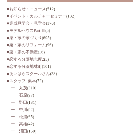
■お知らせ・ニュース
(512)
■イベント・カルチャーセミナー
(132)
■完成見学会・見学会
(176)
■モデルハウスPart.Ⅲ
(5)
■栗・家の家づくり
(695)
■栗・家のリフォーム
(96)
■栗・家の不動産
(16)
■恋する分譲地志度2
(5)
■恋する分譲地林町
(101)
■あいはらスクールさん
(23)
■スタッフ- 栗本
(72)
ー 丸茂
(319)
ー 石原
(97)
ー 野田
(131)
ー 中川
(92)
ー 松浦
(65)
ー 髙雄
(42)
ー 沼田
(160)