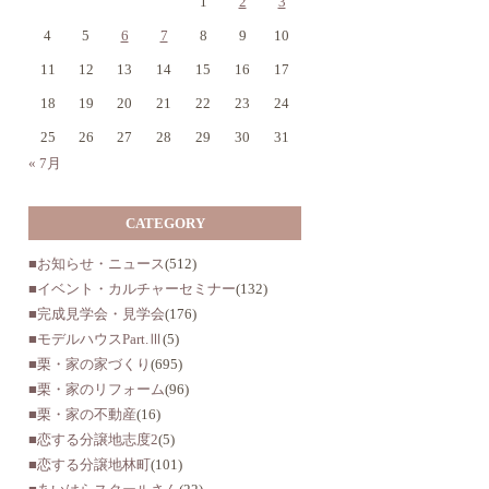
1
2
3
4
5
6
7
8
9
10
11
12
13
14
15
16
17
18
19
20
21
22
23
24
25
26
27
28
29
30
31
« 7月
CATEGORY
■お知らせ・ニュース
(512)
■イベント・カルチャーセミナー
(132)
■完成見学会・見学会
(176)
■モデルハウスPart.Ⅲ
(5)
■栗・家の家づくり
(695)
■栗・家のリフォーム
(96)
■栗・家の不動産
(16)
■恋する分譲地志度2
(5)
■恋する分譲地林町
(101)