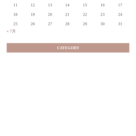
11
12
13
14
15
16
17
18
19
20
21
22
23
24
25
26
27
28
29
30
31
« 7月
CATEGORY
■お知らせ・ニュース
(511)
■イベント・カルチャーセミナー
(132)
■完成見学会・見学会
(176)
■モデルハウスPart.Ⅲ
(5)
■栗・家の家づくり
(695)
■栗・家のリフォーム
(96)
■栗・家の不動産
(16)
■恋する分譲地志度2
(5)
■恋する分譲地林町
(101)
■あいはらスクールさん
(22)
■スタッフ- 栗本
(72)
ー 丸茂
(318)