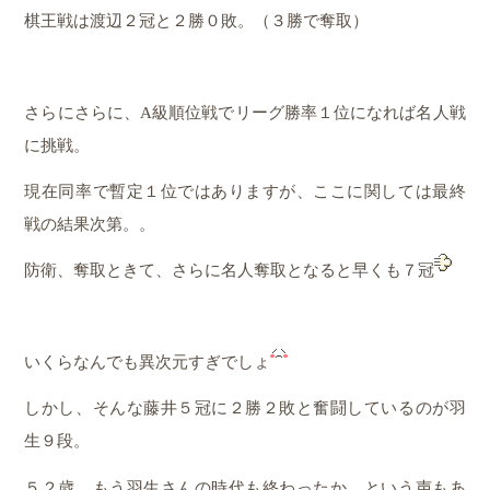
棋王戦は渡辺２冠と２勝０敗。（３勝で奪取）
さらにさらに、A級順位戦でリーグ勝率１位になれば名人戦
に挑戦。
現在同率で暫定１位ではありますが、ここに関しては最終
戦の結果次第。。
防衛、奪取ときて、さらに名人奪取となると早くも７冠
いくらなんでも異次元すぎでしょ
しかし、そんな藤井５冠に２勝２敗と奮闘しているのが羽
生９段。
５２歳、もう羽生さんの時代も終わったか。という声もあ