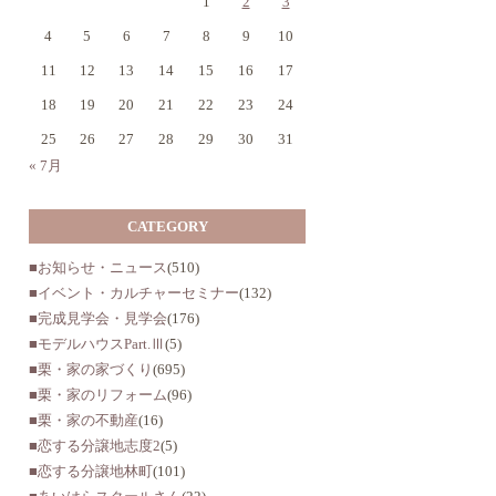
1
2
3
4
5
6
7
8
9
10
11
12
13
14
15
16
17
18
19
20
21
22
23
24
25
26
27
28
29
30
31
« 7月
CATEGORY
■お知らせ・ニュース
(510)
■イベント・カルチャーセミナー
(132)
■完成見学会・見学会
(176)
■モデルハウスPart.Ⅲ
(5)
■栗・家の家づくり
(695)
■栗・家のリフォーム
(96)
■栗・家の不動産
(16)
■恋する分譲地志度2
(5)
■恋する分譲地林町
(101)