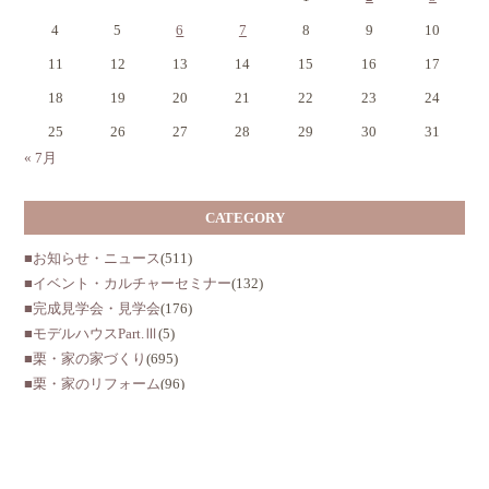
4
5
6
7
8
9
10
11
12
13
14
15
16
17
18
19
20
21
22
23
24
25
26
27
28
29
30
31
« 7月
CATEGORY
■お知らせ・ニュース
(511)
■イベント・カルチャーセミナー
(132)
■完成見学会・見学会
(176)
■モデルハウスPart.Ⅲ
(5)
■栗・家の家づくり
(695)
■栗・家のリフォーム
(96)
■栗・家の不動産
(16)
■恋する分譲地志度2
(5)
■恋する分譲地林町
(101)
■あいはらスクールさん
(23)